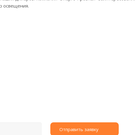
р освещения.
рму.